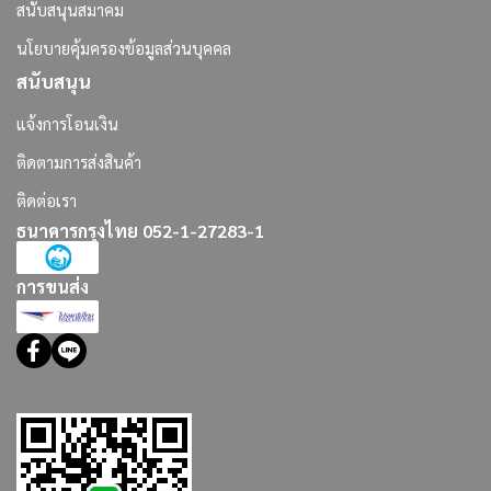
สนับสนุนสมาคม
นโยบายคุ้มครองข้อมูลส่วนบุคคล
สนับสนุน
แจ้งการโอนเงิน
ติดตามการส่งสินค้า
ติดต่อเรา
ธนาคารกรุงไทย 052-1-27283-1
การขนส่ง
@dektriam