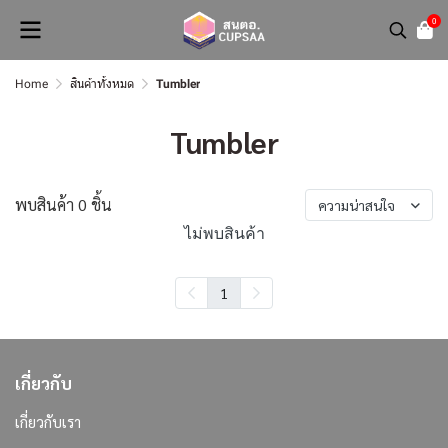
0
Home
สินค้าทั้งหมด
Tumbler
Tumbler
พบสินค้า 0 ชิ้น
ความน่าสนใจ
ไม่พบสินค้า
1
เกี่ยวกับ
เกี่ยวกับเรา