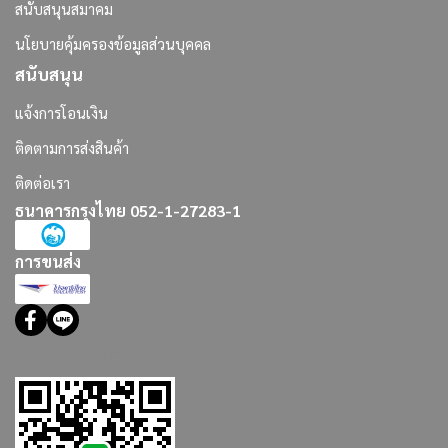
สนับสนุนสมาคม
นโยบายคุ้มครองข้อมูลส่วนบุคคล
สนับสนุน
แจ้งการโอนเงิน
ติดตามการส่งสินค้า
ติดต่อเรา
ธนาคารกรุงไทย 052-1-27283-1
การขนส่ง
@dektriam